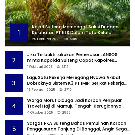
Kejati Sulteng Memanggil Saksi Dugaan
1
Kejahatan PT KLS Dalam Tata Kelola
Perkebunan Sawit Di Banggai
25 Februari 2025
4419
Jika Terbukti Lakukan Pemerasan, ANSOS
2
minta Kapolda Sulteng Copot Kapolres
Bangkep
1 Februari 2025
3112
Lagi, Satu Pekerja Meregang Nyawa Akibat
3
Bobroknya Sistem K3 PT IMIP, Serikat Pekerja
Akan Lakukan Demo
16 Februari 2025
2710
Warga Morut Diduga Jadi Korban Penipuan
4
Travel Haji di Mamuju Tengah, Kerugiannya
Ditaksir Capai Rp 800 juta
4 Oktober 2025
2588
Satgas PKA Sulteng Bahas Pemulihan Korban
5
Penggusuran Tanjung Di Banggai, Angin Segar
Bagi Warga