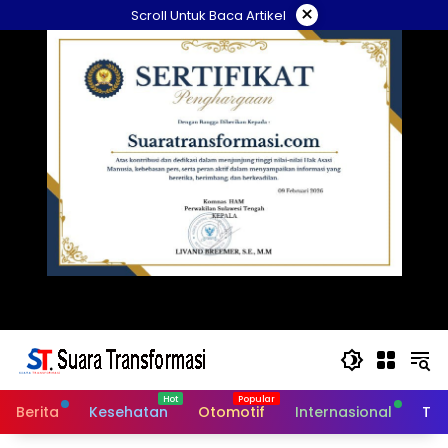
Langsung
×
Scroll Untuk Baca Artikel
ke
konten
Berita
Kesehatan
Otomotif
Internasional
Tek