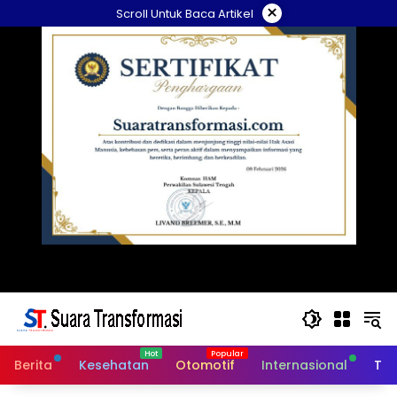
Langsung
×
Scroll Untuk Baca Artikel
ke
konten
Berita
Kesehatan
Otomotif
Internasional
Tek