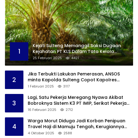
Kejati Sulteng Memanggil Saksi Dugaan
1
Kejahatan PT KLS Dalam Tata Kelola
Perkebunan Sawit Di Banggai
25 Februari 2025
4421
Jika Terbukti Lakukan Pemerasan, ANSOS
2
minta Kapolda Sulteng Copot Kapolres
Bangkep
1 Februari 2025
3117
Lagi, Satu Pekerja Meregang Nyawa Akibat
3
Bobroknya Sistem K3 PT IMIP, Serikat Pekerja
Akan Lakukan Demo
16 Februari 2025
2712
Warga Morut Diduga Jadi Korban Penipuan
4
Travel Haji di Mamuju Tengah, Kerugiannya
Ditaksir Capai Rp 800 juta
4 Oktober 2025
2588