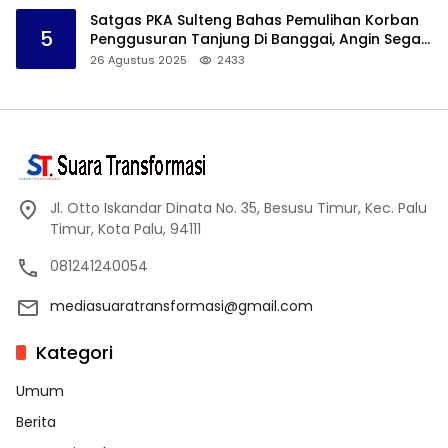
Satgas PKA Sulteng Bahas Pemulihan Korban
5
Penggusuran Tanjung Di Banggai, Angin Segar
Bagi Warga
26 Agustus 2025
2433
Jl. Otto Iskandar Dinata No. 35, Besusu Timur, Kec. Palu
Timur, Kota Palu, 94111
081241240054
mediasuaratransformasi@gmail.com
Kategori
Umum
Berita