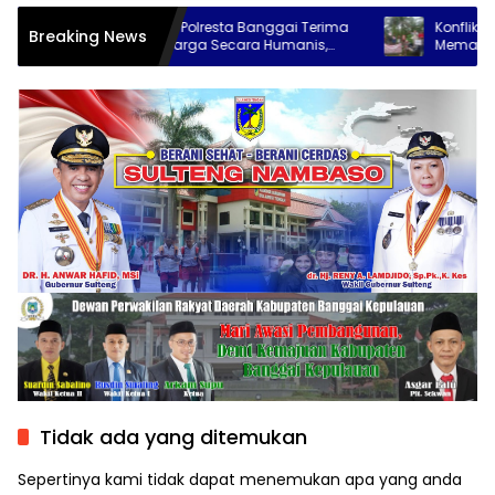
Kasat Reskrim Polresta Banggai Terima
Konflik Agraria 
Breaking News
Kunjungan Warga Secara Humanis,
Memanas, Masy
Janji Tangani Kasus Konflik PT KLS
Toili Kembali Be
Secara Profesional
Tidak ada yang ditemukan
Sepertinya kami tidak dapat menemukan apa yang anda