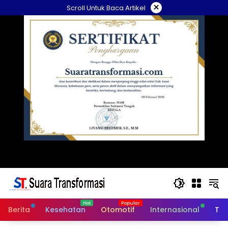
Langsung
×
Scroll Untuk Baca Artikel
ke
konten
Berita
Kesehatan
Otomotif
Internasional
Tek