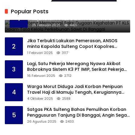
Popular Posts
Kejati Sulteng Memanggil Saksi Dugaan
1
Kejahatan PT KLS Dalam Tata Kelola
Perkebunan Sawit Di Banggai
25 Februari 2025
4421
Jika Terbukti Lakukan Pemerasan, ANSOS
2
minta Kapolda Sulteng Copot Kapolres
Bangkep
1 Februari 2025
3117
Lagi, Satu Pekerja Meregang Nyawa Akibat
3
Bobroknya Sistem K3 PT IMIP, Serikat Pekerja
Akan Lakukan Demo
16 Februari 2025
2712
Warga Morut Diduga Jadi Korban Penipuan
4
Travel Haji di Mamuju Tengah, Kerugiannya
Ditaksir Capai Rp 800 juta
4 Oktober 2025
2588
Satgas PKA Sulteng Bahas Pemulihan Korban
5
Penggusuran Tanjung Di Banggai, Angin Segar
Bagi Warga
26 Agustus 2025
2433