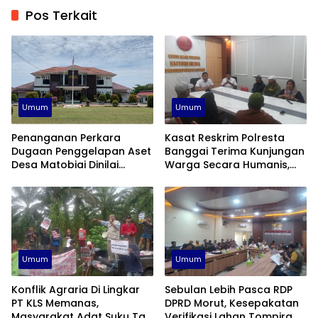
Pos Terkait
Umum
Umum
Penanganan Perkara
Kasat Reskrim Polresta
Dugaan Penggelapan Aset
Banggai Terima Kunjungan
Desa Matobiai Dinilai
Warga Secara Humanis,
Lamban, Kejari Touna Di
Janji Tangani Kasus Konflik
Desak Segera Limpahkan
PT KLS Secara Profesional
Berkas
Umum
Umum
Konflik Agraria Di Lingkar
Sebulan Lebih Pasca RDP
PT KLS Memanas,
DPRD Morut, Kesepakatan
Masyarakat Adat Suku Taa
Verifikasi Lahan Tompira