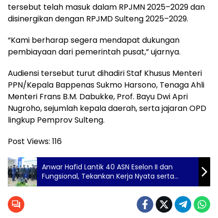
tersebut telah masuk dalam RPJMN 2025–2029 dan
disinergikan dengan RPJMD Sulteng 2025–2029.
“Kami berharap segera mendapat dukungan
pembiayaan dari pemerintah pusat,” ujarnya.
Audiensi tersebut turut dihadiri Staf Khusus Menteri
PPN/Kepala Bappenas Sukmo Harsono, Tenaga Ahli
Menteri Frans B.M. Dabukke, Prof. Bayu Dwi Apri
Nugroho, sejumlah kepala daerah, serta jajaran OPD
lingkup Pemprov Sulteng.
Post Views:
116
Anwar Hafid Lantik 40 ASN Eselon II dan
Fungsional, Tekankan Kerja Nyata serta
Pelayanan