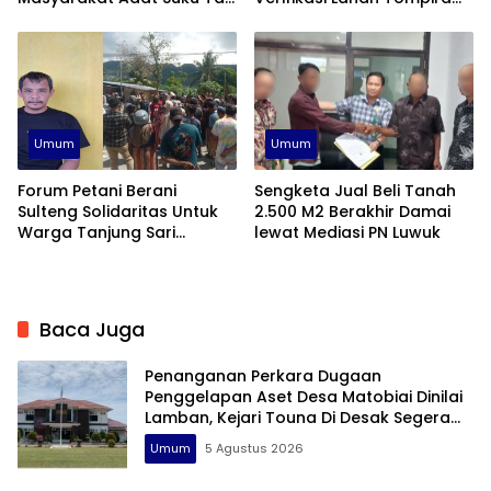
Toili Kembali Beraksi
Belum Direalisasikan
Umum
Umum
Forum Petani Berani
Sengketa Jual Beli Tanah
Sulteng Solidaritas Untuk
2.500 M2 Berakhir Damai
Warga Tanjung Sari
lewat Mediasi PN Luwuk
Banggai
Baca Juga
Penanganan Perkara Dugaan
Penggelapan Aset Desa Matobiai Dinilai
Lamban, Kejari Touna Di Desak Segera
Limpahkan Berkas
Umum
5 Agustus 2026