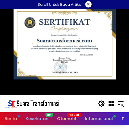
Langsung
×
Scroll Untuk Baca Artikel
ke
konten
Berita
Kesehatan
Otomotif
Internasional
Tek