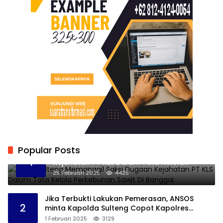
Popular Posts
Kejati Sulteng Memanggil Saksi Dugaan
1
Kejahatan PT KLS Dalam Tata Kelola
Perkebunan Sawit Di Banggai
25 Februari 2025
4425
Jika Terbukti Lakukan Pemerasan, ANSOS
2
minta Kapolda Sulteng Copot Kapolres
Bangkep
1 Februari 2025
3129