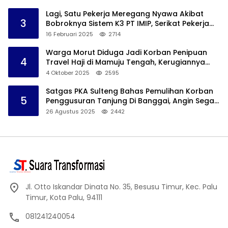
Lagi, Satu Pekerja Meregang Nyawa Akibat
3
Bobroknya Sistem K3 PT IMIP, Serikat Pekerja
Akan Lakukan Demo
16 Februari 2025
2714
Warga Morut Diduga Jadi Korban Penipuan
4
Travel Haji di Mamuju Tengah, Kerugiannya
Ditaksir Capai Rp 800 juta
4 Oktober 2025
2595
Satgas PKA Sulteng Bahas Pemulihan Korban
5
Penggusuran Tanjung Di Banggai, Angin Segar
Bagi Warga
26 Agustus 2025
2442
Jl. Otto Iskandar Dinata No. 35, Besusu Timur, Kec. Palu
Timur, Kota Palu, 94111
081241240054