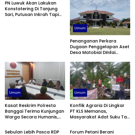
PN Luwuk Akan Lakukan
Konstatering Di Tanjung
Sari, Putusan Inkrah Tapi
Pengamanan Belum Siap
Umum
Penanganan Perkara
Dugaan Penggelapan Aset
Desa Matobiai Dinilai
Lamban, Kejari Touna Di
Desak Segera Limpahkan
Berkas
Umum
Umum
Kasat Reskrim Polresta
Konflik Agraria Di Lingkar
Banggai Terima Kunjungan
PT KLS Memanas,
Warga Secara Humanis,
Masyarakat Adat Suku Taa
Umum
Umum
Janji Tangani Kasus Konflik
Toili Kembali Beraksi
PT KLS Secara Profesional
Sebulan Lebih Pasca RDP
Forum Petani Berani