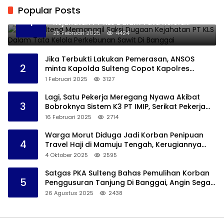
Popular Posts
Kejati Sulteng Memanggil Saksi Dugaan
1
Kejahatan PT KLS Dalam Tata Kelola
Perkebunan Sawit Di Banggai
25 Februari 2025
4424
Jika Terbukti Lakukan Pemerasan, ANSOS
2
minta Kapolda Sulteng Copot Kapolres
Bangkep
1 Februari 2025
3127
Lagi, Satu Pekerja Meregang Nyawa Akibat
3
Bobroknya Sistem K3 PT IMIP, Serikat Pekerja
Akan Lakukan Demo
16 Februari 2025
2714
Warga Morut Diduga Jadi Korban Penipuan
4
Travel Haji di Mamuju Tengah, Kerugiannya
Ditaksir Capai Rp 800 juta
4 Oktober 2025
2595
Satgas PKA Sulteng Bahas Pemulihan Korban
5
Penggusuran Tanjung Di Banggai, Angin Segar
Bagi Warga
26 Agustus 2025
2438