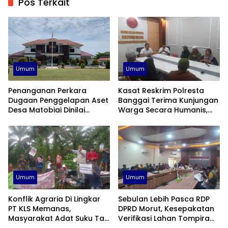
Pos Terkait
Umum
Umum
Penanganan Perkara
Kasat Reskrim Polresta
Dugaan Penggelapan Aset
Banggai Terima Kunjungan
Desa Matobiai Dinilai
Warga Secara Humanis,
Lamban, Kejari Touna Di
Janji Tangani Kasus Konflik
Desak Segera Limpahkan
PT KLS Secara Profesional
Berkas
Umum
Umum
Konflik Agraria Di Lingkar
Sebulan Lebih Pasca RDP
PT KLS Memanas,
DPRD Morut, Kesepakatan
Masyarakat Adat Suku Taa
Verifikasi Lahan Tompira