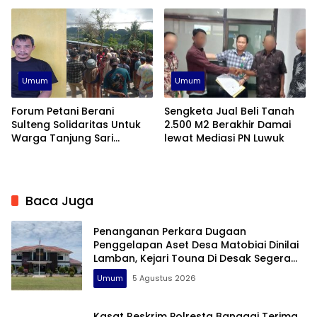
Toili Kembali Beraksi
Belum Direalisasikan
Umum
Umum
Forum Petani Berani
Sengketa Jual Beli Tanah
Sulteng Solidaritas Untuk
2.500 M2 Berakhir Damai
Warga Tanjung Sari
lewat Mediasi PN Luwuk
Banggai
Baca Juga
Penanganan Perkara Dugaan
Penggelapan Aset Desa Matobiai Dinilai
Lamban, Kejari Touna Di Desak Segera
Limpahkan Berkas
Umum
5 Agustus 2026
Kasat Reskrim Polresta Banggai Terima