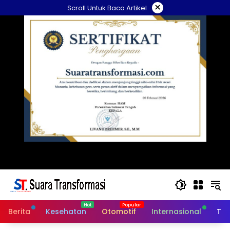
Langsung
×
Scroll Untuk Baca Artikel
ke
konten
Berita
Kesehatan
Otomotif
Internasional
Tek