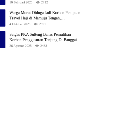
Pekerja Akan Lakukan Demo
16 Februari 2025
2712
Warga Morut Diduga Jadi Korban Penipuan
Travel Haji di Mamuju Tengah,
Kerugiannya Ditaksir Capai Rp 800 juta
4 Oktober 2025
2591
Satgas PKA Sulteng Bahas Pemulihan
Korban Penggusuran Tanjung Di Banggai,
Angin Segar Bagi Warga
26 Agustus 2025
2433