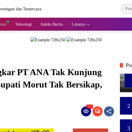
onal
Teknologi
Indeks Berita
Lainnya
Po
ingkar PT ANA Tak Kunjung
upati Morut Tak Bersikap,
2
329
3