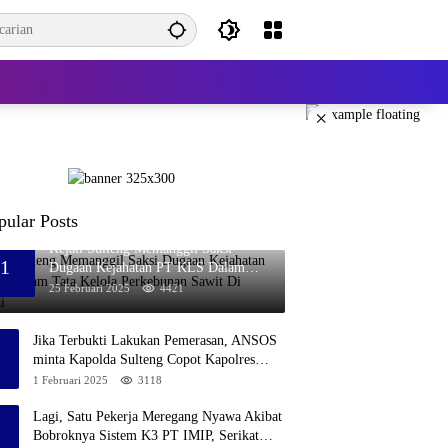
×
pular Posts
Kejati Sulteng Memanggil Saksi
1
Dugaan Kejahatan PT KLS Dalam
Tata Kelola Perkebunan Sawit Di
25 Februari 2025
4421
Banggai
Jika Terbukti Lakukan Pemerasan, ANSOS
minta Kapolda Sulteng Copot Kapolres
Bangkep
1 Februari 2025
3118
Lagi, Satu Pekerja Meregang Nyawa Akibat
Bobroknya Sistem K3 PT IMIP, Serikat