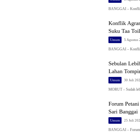
BANGGAI – Konflik 
Konflik Agra
Suku Taa Toi
Umum
5 Agustus
BANGGAI – Konflik 
Sebulan Lebi
Lahan Tompir
Umum
30 Juli 20
MORUT – Sudah lebi
Forum Petani
Sari Banggai
Umum
25 Juli 20
BANGGAI – Forum P