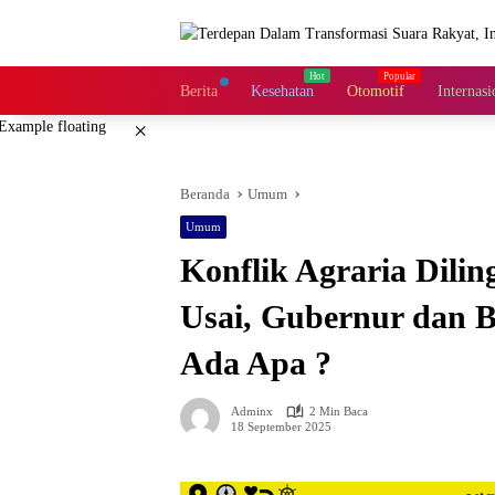
Langsung
ke
konten
Berita
Kesehatan
Otomotif
Internasi
×
Beranda
Umum
Umum
Konflik Agraria Dil
Usai, Gubernur dan B
Ada Apa ?
Adminx
2 Min Baca
18 September 2025