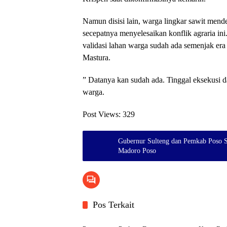
Namun disisi lain, warga lingkar sawit me
secepatnya menyelesaikan konflik agraria ini.
validasi lahan warga sudah ada semenjak e
Mastura.
” Datanya kan sudah ada. Tinggal eksekusi da
warga.
Post Views:
329
Gubernur Sulteng dan Pemkab Poso S
Madoro Poso
Pos Terkait
Umum
Umum