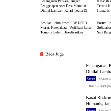
Penanganan Perkara Dugaan
Kasat Res
Penggelapan Aset Desa Matobiai
Terima K
Dinilai Lamban, Kejari Touna Di
Humanis, 
Umum
Umum
Desak Segera Limpahkan Berkas
Konflik 
Sebulan Lebih Pasca RDP DPRD
Forum Pet
Morut, Kesepakatan Verifikasi Lahan
Solidarit
Tompira Belum Direalisasikan
Sari Bang
Baca Juga
Penanganan P
Dinilai Lamb
Umum
5 Agustus
TOUNA – Penanganan
Kasat Reskri
Humanis, Jan
Umum
5 Agustus