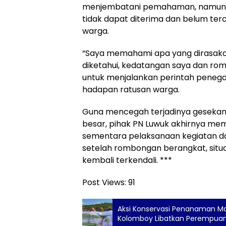
menjembatani pemahaman, namun p
tidak dapat diterima dan belum te
warga.
“Saya memahami apa yang dirasakan
diketahui, kedatangan saya dan ro
untuk menjalankan perintah penegak
hadapan ratusan warga.
Guna mencegah terjadinya gesekan f
besar, pihak PN Luwuk akhirnya m
sementara pelaksanaan kegiatan da
setelah rombongan berangkat, situ
kembali terkendali. ***
Post Views:
91
Aksi Konservasi Penanaman Ma
Kolomboy Libatkan Perempuan 