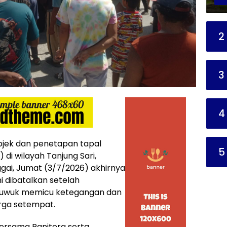
2
3
4
jek dan penetapan tapal
5
di wilayah Tanjung Sari,
gai, Jumat (3/7/2026) akhirnya
i dibatalkan setelah
 Luwuk memicu ketegangan dan
rga setempat.
ersama Panitera serta