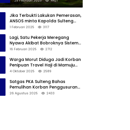
25 Februari 2025
4421
Perkebunan Sawit Di Banggai
Jika Terbukti Lakukan Pemerasan,
ANSOS minta Kapolda Sulteng
Copot Kapolres Bangkep
1 Februari 2025
3117
Lagi, Satu Pekerja Meregang
Nyawa Akibat Bobroknya Sistem
K3 PT IMIP, Serikat Pekerja Akan
16 Februari 2025
2712
Lakukan Demo
Warga Morut Diduga Jadi Korban
Penipuan Travel Haji di Mamuju
Tengah, Kerugiannya Ditaksir
4 Oktober 2025
2589
Capai Rp 800 juta
Satgas PKA Sulteng Bahas
Pemulihan Korban Penggusuran
Tanjung Di Banggai, Angin Segar
26 Agustus 2025
2433
Bagi Warga