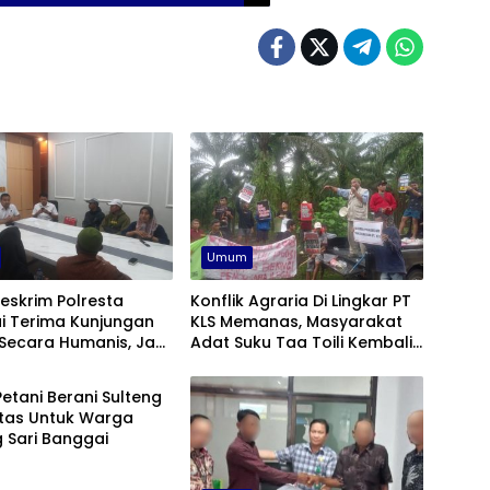
Umum
eskrim Polresta
Konflik Agraria Di Lingkar PT
i Terima Kunjungan
KLS Memanas, Masyarakat
ecara Humanis, Janji
Adat Suku Taa Toili Kembali
 Kasus Konflik PT KLS
Beraksi
Profesional
etani Berani Sulteng
itas Untuk Warga
 Sari Banggai