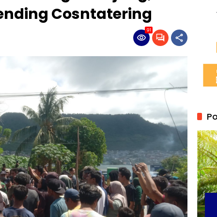
ending Cosntatering
91
Po