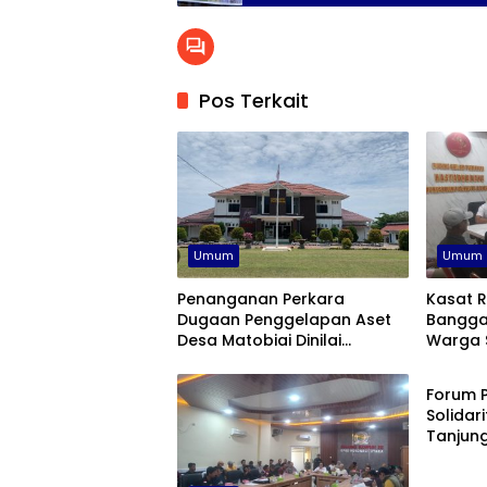
Pesisir
Pos Terkait
Umum
Umum
Penanganan Perkara
Kasat R
Dugaan Penggelapan Aset
Bangga
Desa Matobiai Dinilai
Warga S
Umum
Lamban, Kejari Touna Di
Tangani
Desak Segera Limpahkan
Secara 
Forum P
Berkas
Solidar
Tanjung