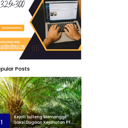
pular Posts
Kejati Sulteng Memanggil
1
Saksi Dugaan Kejahatan PT
KLS Dalam Tata Kelola