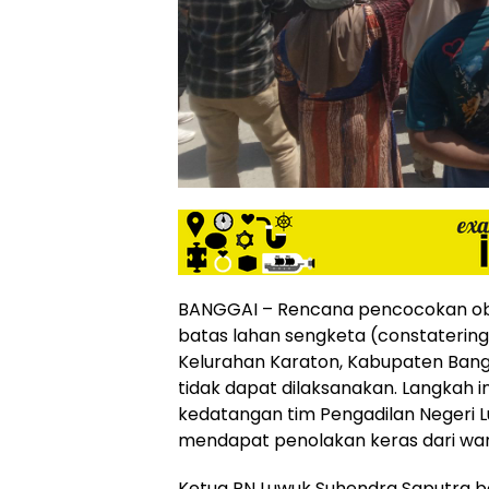
BANGGAI – Rencana pencocokan ob
batas lahan sengketa (constatering) 
Kelurahan Karaton, Kabupaten Bang
tidak dapat dilaksanakan. Langkah in
kedatangan tim Pengadilan Negeri
mendapat penolakan keras dari wa
Ketua PN Luwuk Suhendra Saputra b