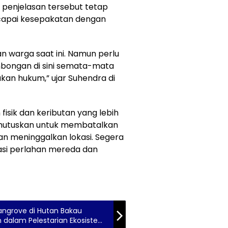
enjelasan tersebut tetap
rcapai kesepakatan dengan
 warga saat ini. Namun perlu
mbongan di sini semata-mata
an hukum,” ujar Suhendra di
isik dan keributan yang lebih
emutuskan untuk membatalkan
n meninggalkan lokasi. Segera
asi perlahan mereda dan
ngrove di Hutan Bakau
dalam Pelestarian Ekosistem