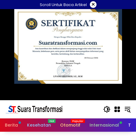
Langsung
×
Scroll Untuk Baca Artikel
ke
konten
Berita
Kesehatan
Otomotif
Internasional
Tek