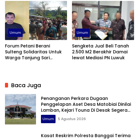
Umum
Umum
Forum Petani Berani
Sengketa Jual Beli Tanah
Sulteng Solidaritas Untuk
2.500 M2 Berakhir Damai
Warga Tanjung Sari
lewat Mediasi PN Luwuk
Banggai
Baca Juga
Penanganan Perkara Dugaan
Penggelapan Aset Desa Matobiai Dinilai
Lamban, Kejari Touna Di Desak Segera
Limpahkan Berkas
Umum
5 Agustus 2026
Kasat Reskrim Polresta Banggai Terima