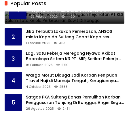
Popular Posts
Kejati Sulteng Memanggil Saksi Dugaan
1
Kejahatan PT KLS Dalam Tata Kelola
Perkebunan Sawit Di Banggai
25 Februari 2025
4420
Jika Terbukti Lakukan Pemerasan, ANSOS
2
minta Kapolda Sulteng Copot Kapolres
Bangkep
1 Februari 2025
3113
Lagi, Satu Pekerja Meregang Nyawa Akibat
3
Bobroknya Sistem K3 PT IMIP, Serikat Pekerja
Akan Lakukan Demo
16 Februari 2025
2710
Warga Morut Diduga Jadi Korban Penipuan
4
Travel Haji di Mamuju Tengah, Kerugiannya
Ditaksir Capai Rp 800 juta
4 Oktober 2025
2588
Satgas PKA Sulteng Bahas Pemulihan Korban
5
Penggusuran Tanjung Di Banggai, Angin Segar
Bagi Warga
26 Agustus 2025
2431