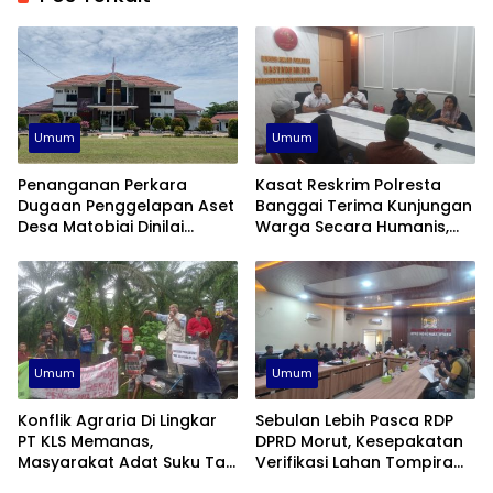
Umum
Umum
Penanganan Perkara
Kasat Reskrim Polresta
Dugaan Penggelapan Aset
Banggai Terima Kunjungan
Desa Matobiai Dinilai
Warga Secara Humanis,
Lamban, Kejari Touna Di
Janji Tangani Kasus Konflik
Desak Segera Limpahkan
PT KLS Secara Profesional
Berkas
Umum
Umum
Konflik Agraria Di Lingkar
Sebulan Lebih Pasca RDP
PT KLS Memanas,
DPRD Morut, Kesepakatan
Masyarakat Adat Suku Taa
Verifikasi Lahan Tompira
Toili Kembali Beraksi
Belum Direalisasikan