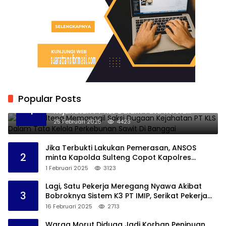
Popular Posts
Kejati Sulteng Memanggil Saksi Dugaan
1
Kejahatan PT KLS Dalam Tata Kelola
Perkebunan Sawit Di Banggai
25 Februari 2025
4423
Jika Terbukti Lakukan Pemerasan, ANSOS
2
minta Kapolda Sulteng Copot Kapolres
Bangkep
1 Februari 2025
3123
Lagi, Satu Pekerja Meregang Nyawa Akibat
3
Bobroknya Sistem K3 PT IMIP, Serikat Pekerja
Akan Lakukan Demo
16 Februari 2025
2713
Warga Morut Diduga Jadi Korban Penipuan