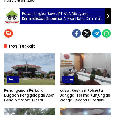
Post Views:
298
Petani Lingkar Sawit PT ANA Dibayangi
Kriminalisasi, Gubernur Anwar Hafid Diminta
Selesaikan Konflik Agraria dan Berikan
Perlindungan Hukum
Pos Terkait
Umum
Umum
Penanganan Perkara
Kasat Reskrim Polresta
Dugaan Penggelapan Aset
Banggai Terima Kunjungan
Desa Matobiai Dinilai
Warga Secara Humanis,
Lamban, Kejari Touna Di
Janji Tangani Kasus Konflik
Desak Segera Limpahkan
PT KLS Secara Profesional
Berkas