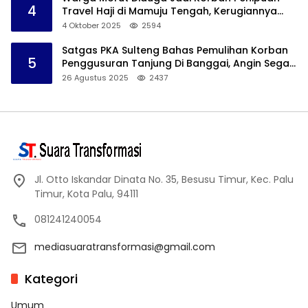
4
Travel Haji di Mamuju Tengah, Kerugiannya
Ditaksir Capai Rp 800 juta
4 Oktober 2025
2594
Satgas PKA Sulteng Bahas Pemulihan Korban
5
Penggusuran Tanjung Di Banggai, Angin Segar
Bagi Warga
26 Agustus 2025
2437
Jl. Otto Iskandar Dinata No. 35, Besusu Timur, Kec. Palu
Timur, Kota Palu, 94111
081241240054
mediasuaratransformasi@gmail.com
Kategori
Umum