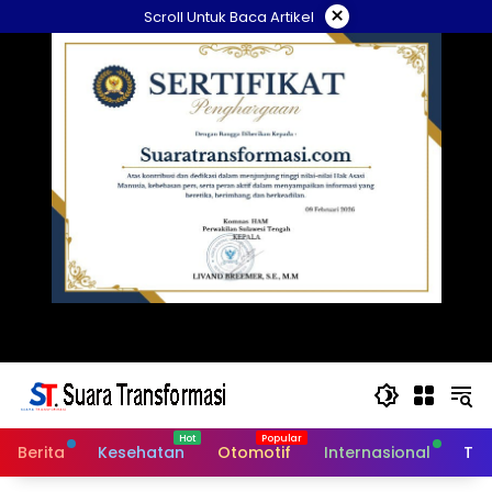
Langsung
×
Scroll Untuk Baca Artikel
ke
konten
Berita
Kesehatan
Otomotif
Internasional
Tek