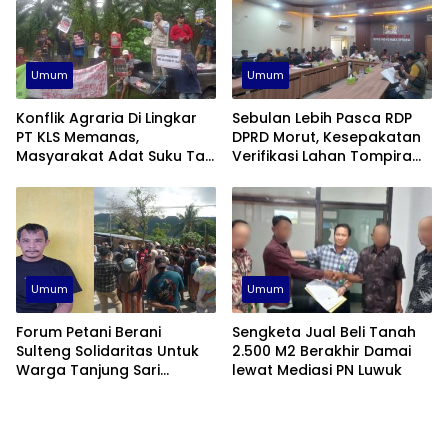
Umum
Umum
Konflik Agraria Di Lingkar
Sebulan Lebih Pasca RDP
PT KLS Memanas,
DPRD Morut, Kesepakatan
Masyarakat Adat Suku Taa
Verifikasi Lahan Tompira
Toili Kembali Beraksi
Belum Direalisasikan
Umum
Umum
Forum Petani Berani
Sengketa Jual Beli Tanah
Sulteng Solidaritas Untuk
2.500 M2 Berakhir Damai
Warga Tanjung Sari
lewat Mediasi PN Luwuk
Banggai