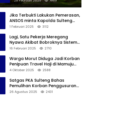
25 Februari 2025
4419
Perkebunan Sawit Di Banggai
Jika Terbukti Lakukan Pemerasan,
ANSOS minta Kapolda Sulteng
Copot Kapolres Bangkep
1 Februari 2025
3112
Lagi, Satu Pekerja Meregang
Nyawa Akibat Bobroknya Sistem
K3 PT IMIP, Serikat Pekerja Akan
16 Februari 2025
2710
Lakukan Demo
Warga Morut Diduga Jadi Korban
Penipuan Travel Haji di Mamuju
Tengah, Kerugiannya Ditaksir
4 Oktober 2025
2588
Capai Rp 800 juta
Satgas PKA Sulteng Bahas
Pemulihan Korban Penggusuran
Tanjung Di Banggai, Angin Segar
26 Agustus 2025
2431
Bagi Warga