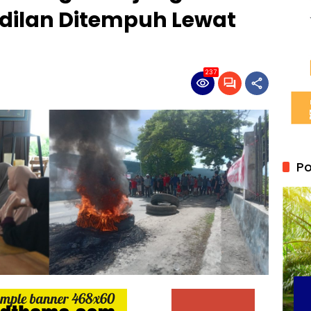
adilan Ditempuh Lewat
237
Po