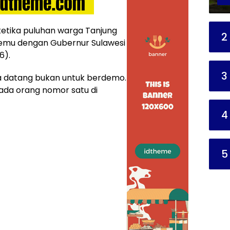
ketika puluhan warga Tanjung
2
rtemu dengan Gubernur Sulawesi
6).
3
 datang bukan untuk berdemo.
ada orang nomor satu di
4
5