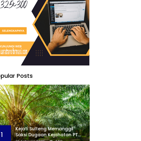
pular Posts
Kejati Sulteng Memanggil
1
Saksi Dugaan Kejahatan PT
KLS Dalam Tata Kelola