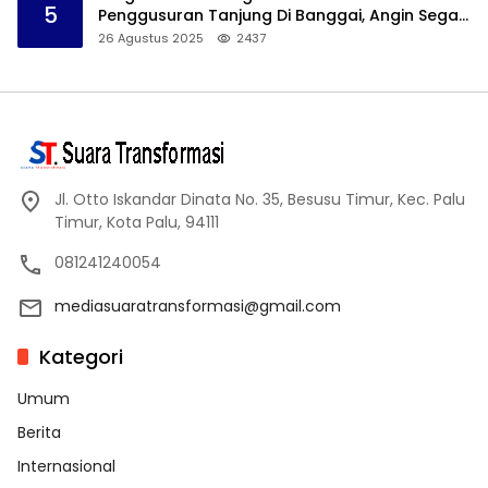
5
Penggusuran Tanjung Di Banggai, Angin Segar
Bagi Warga
26 Agustus 2025
2437
Jl. Otto Iskandar Dinata No. 35, Besusu Timur, Kec. Palu
Timur, Kota Palu, 94111
081241240054
mediasuaratransformasi@gmail.com
Kategori
Umum
Berita
Internasional