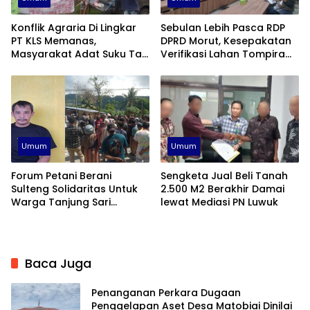
Konflik Agraria Di Lingkar
Sebulan Lebih Pasca RDP
PT KLS Memanas,
DPRD Morut, Kesepakatan
Masyarakat Adat Suku Taa
Verifikasi Lahan Tompira
Toili Kembali Beraksi
Belum Direalisasikan
Umum
Umum
Forum Petani Berani
Sengketa Jual Beli Tanah
Sulteng Solidaritas Untuk
2.500 M2 Berakhir Damai
Warga Tanjung Sari
lewat Mediasi PN Luwuk
Banggai
Baca Juga
Penanganan Perkara Dugaan
Penggelapan Aset Desa Matobiai Dinilai