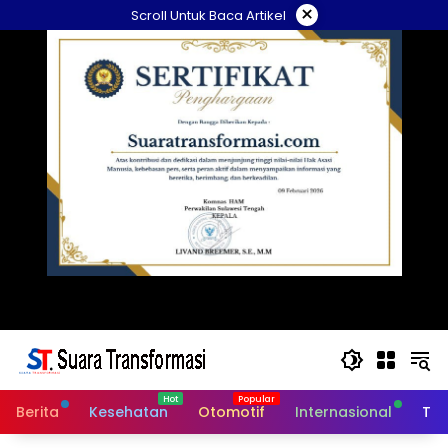
Langsung
×
Scroll Untuk Baca Artikel
ke
konten
Berita
Kesehatan
Otomotif
Internasional
Tek