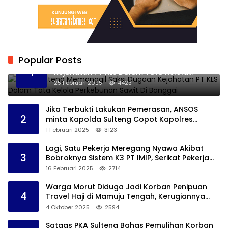
Popular Posts
Kejati Sulteng Memanggil Saksi Dugaan
1
Kejahatan PT KLS Dalam Tata Kelola
Perkebunan Sawit Di Banggai
25 Februari 2025
4423
Jika Terbukti Lakukan Pemerasan, ANSOS
2
minta Kapolda Sulteng Copot Kapolres
Bangkep
1 Februari 2025
3123
Lagi, Satu Pekerja Meregang Nyawa Akibat
3
Bobroknya Sistem K3 PT IMIP, Serikat Pekerja
Akan Lakukan Demo
16 Februari 2025
2714
Warga Morut Diduga Jadi Korban Penipuan
4
Travel Haji di Mamuju Tengah, Kerugiannya
Ditaksir Capai Rp 800 juta
4 Oktober 2025
2594
Satgas PKA Sulteng Bahas Pemulihan Korban