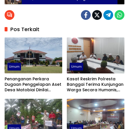
Pengadilan yang Inkrah
Pos Terkait
Umum
Umum
Penanganan Perkara
Kasat Reskrim Polresta
Dugaan Penggelapan Aset
Banggai Terima Kunjungan
Desa Matobiai Dinilai
Warga Secara Humanis,
Lamban, Kejari Touna Di
Janji Tangani Kasus Konflik
Desak Segera Limpahkan
PT KLS Secara Profesional
Berkas
Umum
Umum