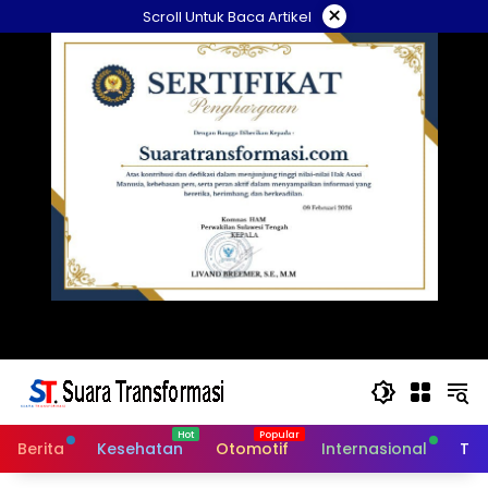
Langsung
×
Scroll Untuk Baca Artikel
ke
konten
Berita
Kesehatan
Otomotif
Internasional
Tek