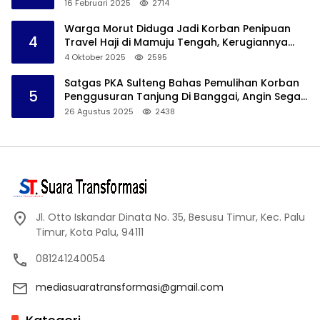
Akan Lakukan Demo
16 Februari 2025
2714
Warga Morut Diduga Jadi Korban Penipuan
4
Travel Haji di Mamuju Tengah, Kerugiannya
Ditaksir Capai Rp 800 juta
4 Oktober 2025
2595
Satgas PKA Sulteng Bahas Pemulihan Korban
5
Penggusuran Tanjung Di Banggai, Angin Segar
Bagi Warga
26 Agustus 2025
2438
Jl. Otto Iskandar Dinata No. 35, Besusu Timur, Kec. Palu
Timur, Kota Palu, 94111
081241240054
mediasuaratransformasi@gmail.com