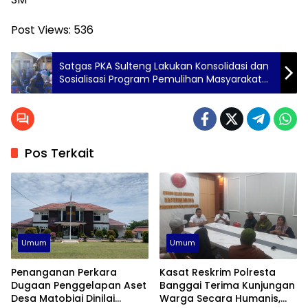
Post Views:
536
Satgas PKA Sulteng Lakukan Konsolidasi dan
Sosialisasi Program Pemulihan Masyarakat
Tanjung Sari di Luwuk
Pos Terkait
Umum
Umum
Penanganan Perkara
Kasat Reskrim Polresta
Dugaan Penggelapan Aset
Banggai Terima Kunjungan
Desa Matobiai Dinilai
Warga Secara Humanis,