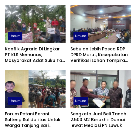
Lamban, Kejari Touna Di
Janji Tangani Kasus Konflik
Desak Segera Limpahkan
PT KLS Secara Profesional
Berkas
Umum
Umum
Konflik Agraria Di Lingkar
Sebulan Lebih Pasca RDP
PT KLS Memanas,
DPRD Morut, Kesepakatan
Masyarakat Adat Suku Taa
Verifikasi Lahan Tompira
Toili Kembali Beraksi
Belum Direalisasikan
Umum
Umum
Forum Petani Berani
Sengketa Jual Beli Tanah
Sulteng Solidaritas Untuk
2.500 M2 Berakhir Damai
Warga Tanjung Sari
lewat Mediasi PN Luwuk
Banggai