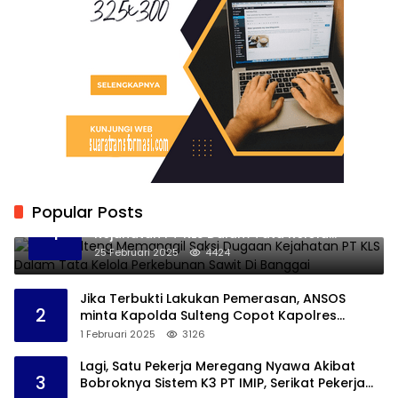
Popular Posts
Kejati Sulteng Memanggil Saksi Dugaan
1
Kejahatan PT KLS Dalam Tata Kelola
Perkebunan Sawit Di Banggai
25 Februari 2025
4424
Jika Terbukti Lakukan Pemerasan, ANSOS
2
minta Kapolda Sulteng Copot Kapolres
Bangkep
1 Februari 2025
3126
Lagi, Satu Pekerja Meregang Nyawa Akibat
3
Bobroknya Sistem K3 PT IMIP, Serikat Pekerja