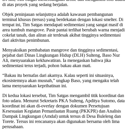
di atas proyek yang sedang berjalan.
Objek peninjauan selanjutnya adalah kawasan pembangunan
terminal khusus (tersus) yang berdekatan dengan lokasi smelter. Di
tempat ini, Tim Satgas mendapati sedimentasi yang sangat masif di
area tumbuh mangrove. Pasir pantai terlihat berubah warna menjadi
cokelat tanah, dan aliran air terdesak akibat tingginya sedimentasi
dari aktivitas penimbunan.
Menyaksikan pembabatan mangrove dan tingginya sedimentasi,
pejabat dari Dinas Lingkungan Hidup (DLH) Sulteng, Baso Nur
Ali, menyuarakan kekhawatiran. Ia menegaskan bahwa jika
sedimentasi terus terjadi, pohon bakau akan mati.
“Bakau itu bernafas dari akarnya. Kalau seperti ini situasinya,
ekosistemnya akan musnah,” ungkap Baso, yang mengaku telah
lama menyuarakan keprihatinan ini.
Di kedua lokasi tersebut, Tim Satgas mengambil titik koordinat dan
foto udara. Menurut Sekretaris PKA Sulteng, Apditya Sutomo, data
koordinat ini akan di-overlay dengan dokumen Persetujuan
Kesesuaian Kegiatan Pemanfaatan Ruang (PKKPR) dan Analisis
Dampak Lingkungan (Amdal) untuk tersus di Desa Buleleng dan
Torete. Tersus ini rencananya akan digunakan bersama oleh lima
perusahaan.