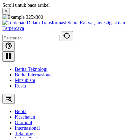
Langsung
Scroll untuk baca artikel
ke
×
konten
Berita Teknologi
Berita Internasional
Mitsubishi
Rusia
Berita
Kesehatan
Otomotif
Internasional
Teknologi