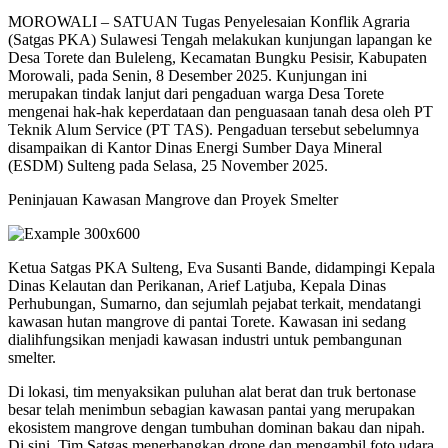
MOROWALI – SATUAN Tugas Penyelesaian Konflik Agraria
(Satgas PKA) Sulawesi Tengah melakukan kunjungan lapangan ke
Desa Torete dan Buleleng, Kecamatan Bungku Pesisir, Kabupaten
Morowali, pada Senin, 8 Desember 2025. Kunjungan ini
merupakan tindak lanjut dari pengaduan warga Desa Torete
mengenai hak-hak keperdataan dan penguasaan tanah desa oleh PT
Teknik Alum Service (PT TAS). Pengaduan tersebut sebelumnya
disampaikan di Kantor Dinas Energi Sumber Daya Mineral
(ESDM) Sulteng pada Selasa, 25 November 2025.
Peninjauan Kawasan Mangrove dan Proyek Smelter
Ketua Satgas PKA Sulteng, Eva Susanti Bande, didampingi Kepala
Dinas Kelautan dan Perikanan, Arief Latjuba, Kepala Dinas
Perhubungan, Sumarno, dan sejumlah pejabat terkait, mendatangi
kawasan hutan mangrove di pantai Torete. Kawasan ini sedang
dialihfungsikan menjadi kawasan industri untuk pembangunan
smelter.
Di lokasi, tim menyaksikan puluhan alat berat dan truk bertonase
besar telah menimbun sebagian kawasan pantai yang merupakan
ekosistem mangrove dengan tumbuhan dominan bakau dan nipah.
Di sini, Tim Satgas menerbangkan drone dan mengambil foto udara