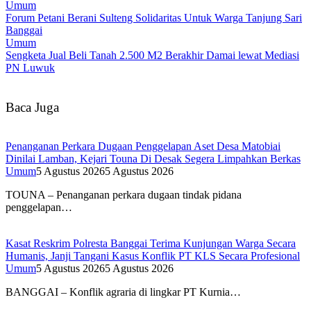
Umum
Forum Petani Berani Sulteng Solidaritas Untuk Warga Tanjung Sari
Banggai
Umum
Sengketa Jual Beli Tanah 2.500 M2 Berakhir Damai lewat Mediasi
PN Luwuk
Baca Juga
Penanganan Perkara Dugaan Penggelapan Aset Desa Matobiai
Dinilai Lamban, Kejari Touna Di Desak Segera Limpahkan Berkas
Umum
5 Agustus 2026
5 Agustus 2026
TOUNA – Penanganan perkara dugaan tindak pidana
penggelapan…
Kasat Reskrim Polresta Banggai Terima Kunjungan Warga Secara
Humanis, Janji Tangani Kasus Konflik PT KLS Secara Profesional
Umum
5 Agustus 2026
5 Agustus 2026
BANGGAI – Konflik agraria di lingkar PT Kurnia…