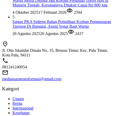
Warga Morut Diduga Jadi Korban Penipuan Travel Haji di
Mamuju Tengah, Kerugiannya Ditaksir Capai Rp 800 juta
4 Oktober 2025
17 Februari 2026
2594
5
Satgas PKA Sulteng Bahas Pemulihan Korban Penggusuran
Tanjung Di Banggai, Angin Segar Bagi Warga
26 Agustus 2025
26 Agustus 2025
2437
Jl. Otto Iskandar Dinata No. 35, Besusu Timur, Kec. Palu Timur,
Kota Palu, 94111
081241240054
mediasuaratransformasi@gmail.com
Kategori
Umum
Berita
Internasional
Kesehatan