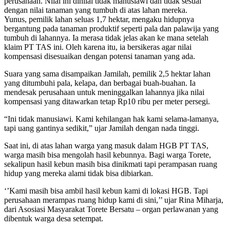
perusahaan. Nilai ini dinilai tidak manusiawi dan tidak sesuai
dengan nilai tanaman yang tumbuh di atas lahan mereka.
Yunus, pemilik lahan seluas 1,7 hektar, mengaku hidupnya
bergantung pada tanaman produktif seperti pala dan palawija yang
tumbuh di lahannya. Ia merasa tidak jelas akan ke mana setelah
klaim PT TAS ini. Oleh karena itu, ia bersikeras agar nilai
kompensasi disesuaikan dengan potensi tanaman yang ada.
Suara yang sama disampaikan Jamilah, pemilik 2,5 hektar lahan
yang ditumbuhi pala, kelapa, dan berbagai buah-buahan. Ia
mendesak perusahaan untuk meninggalkan lahannya jika nilai
kompensasi yang ditawarkan tetap Rp10 ribu per meter persegi.
“Ini tidak manusiawi. Kami kehilangan hak kami selama-lamanya,
tapi uang gantinya sedikit,” ujar Jamilah dengan nada tinggi.
Saat ini, di atas lahan warga yang masuk dalam HGB PT TAS,
warga masih bisa mengolah hasil kebunnya. Bagi warga Torete,
sekalipun hasil kebun masih bisa dinikmati tapi perampasan ruang
hidup yang mereka alami tidak bisa dibiarkan.
‘’Kami masih bisa ambil hasil kebun kami di lokasi HGB. Tapi
perusahaan merampas ruang hidup kami di sini,’’ ujar Rina Miharja,
dari Asosiasi Masyarakat Torete Bersatu – organ perlawanan yang
dibentuk warga desa setempat.